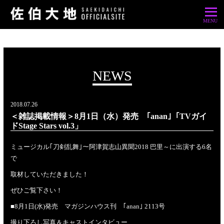
NEWS
2018.07.26
＜雑誌掲載情報＞8月1日（水）発売 ｢anan｣「TVガイ
ドStage Stars vol.3」
ミュージカル｢刀剣乱舞｣～阿津賀志山異聞2018 巴里～に出演する6名
で
取材していただきました！
ぜひご覧下さい！
■8月1日(水)発売 マガジンハウス刊 ｢anan｣ 2113号
撮り下ろし写真＆キャストインタビュー